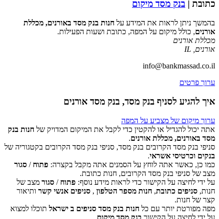
כתובת |
בנק מסד מיקום
בהמשך ניתן לראות את המידע על
חנות בנק מסד באורנים, מכללת
אורנים
, כולל מיקום על המפה, כתובת ושעות הפעילות.
מכללת אורנים
אורנים
,
IL
info@bankmassad.co.il
ערוך פרטים
איך להגיע לסניף בנק מסד, בנק מסד אורנים
ערוך מיקום של מצביע על המפה
אתה יכול להגדיל או להקטין כדי לקבל את המיקום המדויק של
חנות בנק
מסד באורנים, מכללת אורנים
.
סניפי בנק מסד הקרובים בנק מסד, סניפי בנק מסד הקרובים בקטגוריה של
‏דף זה לא יכול לטעון את מפות Google כראוי.
בנקים וכרטיסי אשראי
.
כמו כן, כאשר אתה לוחץ על הסמנים אתה מקבל בקצרה:
פתוח
/
סגור
אישור
האם האתר הזה בבעלותך?
מצב של סניפי בנק מסד הקרובים, חנות כתובת.
על ידי לחיצה על הקישור כדי לראות מידע נוסף:
פתוח
/
סגור
מצב של
חנות,
סניפים כתובת
,
חנות מספר הטלפון
,
סניפים אנשי קשר
ותיאור
קצר של חנות.
מפה מפורטת יותר עם כל
חנות בנק מסד סניפים ב ישראל
תוכלו למצוא
על ידי לחיצה על הקישור
בנק מסד מיקום
.