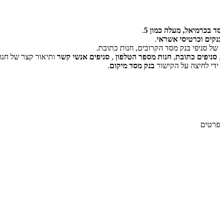
ד בכרמיאל, מעלה כמון 5
.
נקים וכרטיסי אשראי
.
ל סניפי בנק מסד הקרובים, חנות כתובת.
‏דף זה לא יכול לטעון את מפות Google כראוי.
סניפים כתובת
,
חנות מספר הטלפון
,
סניפים אנשי קשר
ותיאור קצר של חנו
ידי לחיצה על הקישור
בנק מסד מיקום
.
אישור
האם האתר הזה בבעלותך?
פרטים