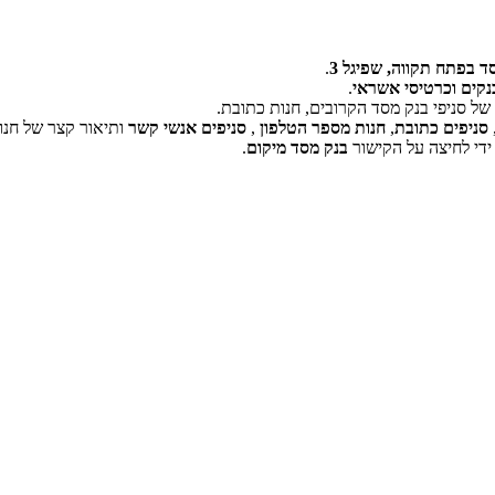
ד בפתח תקווה, שפיגל 3
.
נקים וכרטיסי אשראי
.
ל סניפי בנק מסד הקרובים, חנות כתובת.
‏דף זה לא יכול לטעון את מפות Google כראוי.
סניפים כתובת
,
חנות מספר הטלפון
,
סניפים אנשי קשר
ותיאור קצר של חנו
ידי לחיצה על הקישור
בנק מסד מיקום
.
אישור
האם האתר הזה בבעלותך?