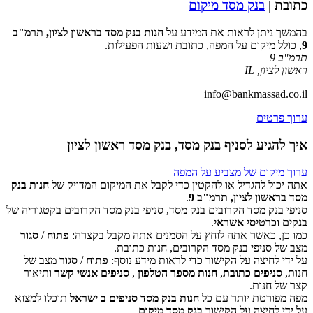
כתובת |
בנק מסד מיקום
בהמשך ניתן לראות את המידע על
חנות בנק מסד בראשון לציון, תרמ"ב
9
, כולל מיקום על המפה, כתובת ושעות הפעילות.
תרמ"ב 9
ראשון לציון
,
IL
info@bankmassad.co.il
ערוך פרטים
איך להגיע לסניף בנק מסד, בנק מסד ראשון לציון
ערוך מיקום של מצביע על המפה
אתה יכול להגדיל או להקטין כדי לקבל את המיקום המדויק של
חנות בנק
מסד בראשון לציון, תרמ"ב 9
.
סניפי בנק מסד הקרובים בנק מסד, סניפי בנק מסד הקרובים בקטגוריה של
‏דף זה לא יכול לטעון את מפות Google כראוי.
בנקים וכרטיסי אשראי
.
כמו כן, כאשר אתה לוחץ על הסמנים אתה מקבל בקצרה:
פתוח
/
סגור
אישור
האם האתר הזה בבעלותך?
מצב של סניפי בנק מסד הקרובים, חנות כתובת.
על ידי לחיצה על הקישור כדי לראות מידע נוסף:
פתוח
/
סגור
מצב של
חנות,
סניפים כתובת
,
חנות מספר הטלפון
,
סניפים אנשי קשר
ותיאור
קצר של חנות.
מפה מפורטת יותר עם כל
חנות בנק מסד סניפים ב ישראל
תוכלו למצוא
על ידי לחיצה על הקישור
בנק מסד מיקום
.