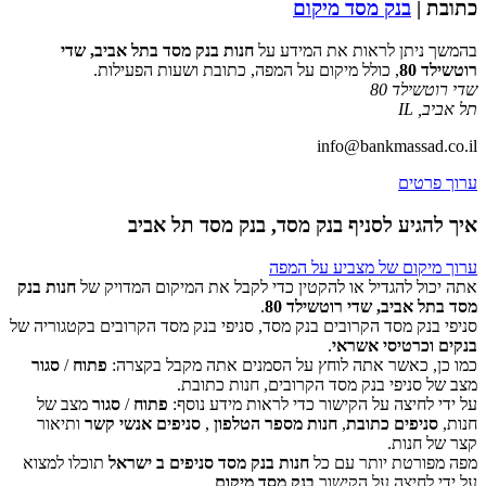
כתובת |
בנק מסד מיקום
בהמשך ניתן לראות את המידע על
חנות בנק מסד בתל אביב, שדי
רוטשילד 80
, כולל מיקום על המפה, כתובת ושעות הפעילות.
שדי רוטשילד 80
תל אביב
,
IL
info@bankmassad.co.il
ערוך פרטים
איך להגיע לסניף בנק מסד, בנק מסד תל אביב
ערוך מיקום של מצביע על המפה
אתה יכול להגדיל או להקטין כדי לקבל את המיקום המדויק של
חנות בנק
מסד בתל אביב, שדי רוטשילד 80
.
סניפי בנק מסד הקרובים בנק מסד, סניפי בנק מסד הקרובים בקטגוריה של
‏דף זה לא יכול לטעון את מפות Google כראוי.
בנקים וכרטיסי אשראי
.
כמו כן, כאשר אתה לוחץ על הסמנים אתה מקבל בקצרה:
פתוח
/
סגור
אישור
האם האתר הזה בבעלותך?
מצב של סניפי בנק מסד הקרובים, חנות כתובת.
על ידי לחיצה על הקישור כדי לראות מידע נוסף:
פתוח
/
סגור
מצב של
חנות,
סניפים כתובת
,
חנות מספר הטלפון
,
סניפים אנשי קשר
ותיאור
קצר של חנות.
מפה מפורטת יותר עם כל
חנות בנק מסד סניפים ב ישראל
תוכלו למצוא
על ידי לחיצה על הקישור
בנק מסד מיקום
.